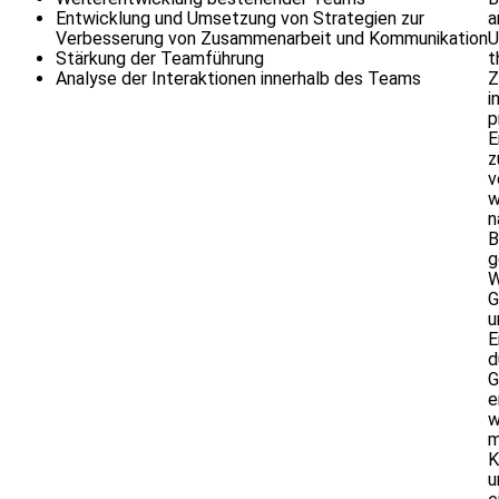
Entwicklung und Umsetzung von Strategien zur
a
Verbesserung von Zusammenarbeit und Kommunikation
Stärkung der Teamführung
t
Analyse der Interaktionen innerhalb des Teams
Z
i
p
E
z
v
w
n
B
g
W
G
u
E
d
G
e
w
m
K