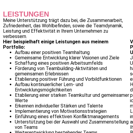
LEISTUNGEN
Meine Unterstützung trägt dazu bei, die Zusammenarbeit,
Zufriedenheit, das Wohlbefinden, sowie die Teamdynamik,
Leistung und Effektivität in Ihrem Unternehmen zu
verbessern.
Hier beispielhaft einige Leistungen aus meinem
V
Portfolio:
P
Aufbau einer positiven Teamhaltung
U
Gemeinsame Entwicklung klarer Visionen und Ziele
J
Schaffung eines positiven Arbeitsumfelds
U
Förderung von Teambuilding-Aktivitäten und
h
gemeinsamen Erlebnissen
s
Etablierung positiver Führung und Vorbildfunktionen
e
Aufbau kontinuierlicher Lern- und
H
Entwicklungsmöglichkeiten
d
Etablierung einer starken Teamkultur und gemeinsamer
p
Werte
i
Erkennen individueller Stärken und Talente
m
Implementierung von Motivationsstrategien
L
Einführung eines effektiven Konfliktmanagements
i
Unterstützung bei der Auswahl und Zusammenstellung
a
von Teams
I
Weiterentwicklung bestehender Teams
B